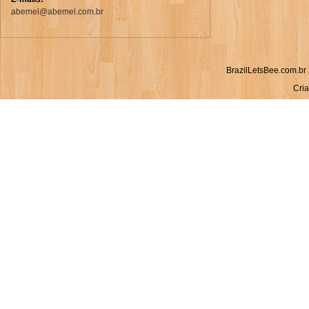
abemel@abemel.com.br
BrazilLetsBee.com.br 
Cria